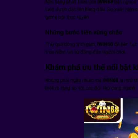
Nền tảng phát triển của
IWIN68
bắt nguồn t
luôn được đặt lên hàng đầu. Sự xuất hiện
game bài trực tuyến.
Những bước tiến vững chắc
Trải qua dòng thời gian,
IWIN68
đã liên tục
trọn niềm tin từ đông đảo người chơi.
Khám phá ưu thế nổi bật kh
Không phải ngẫu nhiên mà
IWIN68
lại trở t
biệt rõ ràng so với các đối thủ cùng ngành.