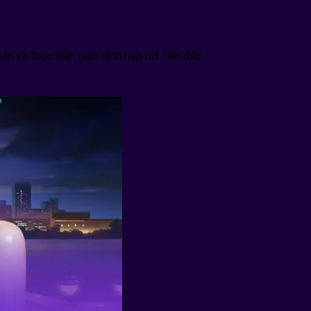
ản và thực hiện giao dịch nạp rút tiền đều