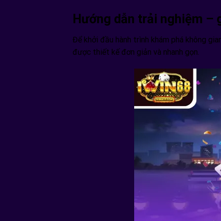
Hướng dẫn trải nghiệm – g
Để khởi đầu hành trình khám phá không gian 
được thiết kế đơn giản và nhanh gọn.