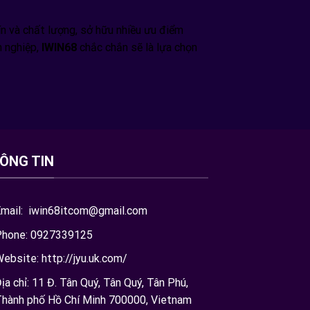
ín và chất lượng, sở hữu nhiều ưu điểm
n nghiệp,
IWIN68
chắc chắn sẽ là lựa chọn
ÔNG TIN
mail:
iwin68itcom@gmail.com
Phone: 0927339125
Website:
http://jyu.uk.com/
ịa chỉ: 11 Đ. Tân Quý, Tân Quý, Tân Phú,
hành phố Hồ Chí Minh 700000, Vietnam