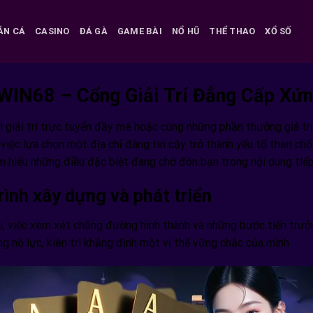
×
ẮN CÁ
CASINO
ĐÁ GÀ
GAME BÀI
NỔ HŨ
THỂ THAO
XỔ SỐ
IWIN68 – Cổng Giải Trí Đẳng Cấp X
i giải trí trực tuyến đầy mê hoặc cùng những phần thưởng giá tr
 việc lựa chọn một địa chỉ đáng tin cậy trở thành yếu tố then ch
m hiểu những điều đặc biệt đang chờ đón bạn trong nội dung tiếp 
rình xây dựng và phát triển
ệu, việc xem xét chặng đường hình thành và những bước tiến trưở
 nỗ lực, kiên trì khẳng định một vị thế vững chắc của mình.