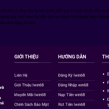
 đã làm rõ rằng đây là một điểm đến giải trí trực tuyến đầy uy t
 thống bảo mật hiện đại đến dịch vụ chăm sóc khách hàng chuyê
ân chơi đáng tin cậy.
GIỚI THIỆU
HƯỚNG DẪN
TH
E
Liên Hệ
Đăng Ký Iwin68
Giới Thiệu Iwin68
Đăng Nhập win68
 và
khuyến Mãi Iwin68
Nạp Tiền win68
m
Đ
mẻ
Chính Sách Bảo Mật
Rút Tiền Iwin68
T