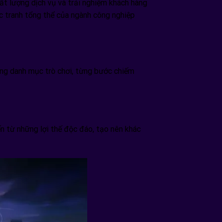
hất lượng dịch vụ và trải nghiệm khách hàng
c tranh tổng thể của ngành công nghiệp
ộng danh mục trò chơi, từng bước chiếm
ến từ những lợi thế độc đáo, tạo nên khác