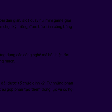
ài dân gian, slot quay hũ, mini game giải
yển chọn kỹ lưỡng, đảm bảo tính công bằng
ứng dụng các công nghệ mã hóa hiện đại
ong muốn.
 đãi được tổ chức định kỳ. Từ những phần
 đều góp phần tạo thêm động lực và cơ hội