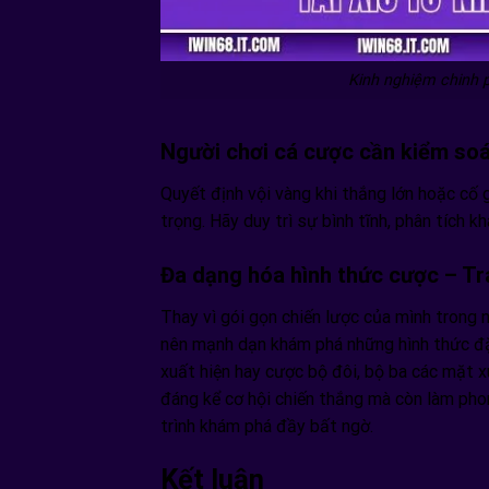
Kinh nghiệm chinh p
Người chơi cá cược cần kiểm so
Quyết định vội vàng khi thắng lớn hoặc cố 
trọng. Hãy duy trì sự bình tĩnh, phân tích k
Đa dạng hóa hình thức cược – Tr
Thay vì gói gọn chiến lược của mình trong 
nên mạnh dạn khám phá những hình thức đặ
xuất hiện hay cược bộ đôi, bộ ba các mặt 
đáng kể cơ hội chiến thắng mà còn làm phon
trình khám phá đầy bất ngờ.
Kết luận