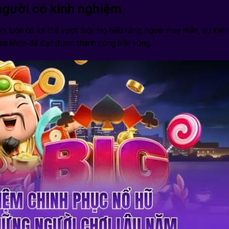
 người có kinh nghiệm
 luôn có lợi thế vượt trội. Họ hiểu rằng, ngoài may mắn, sự kiên
hìa khóa để đạt được thành công bền vững.