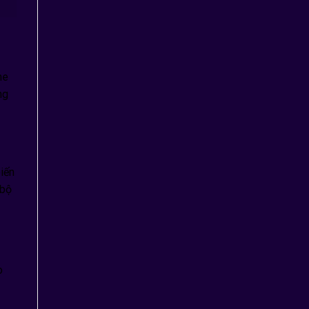
Phai
me
ng
iến
 bộ
o