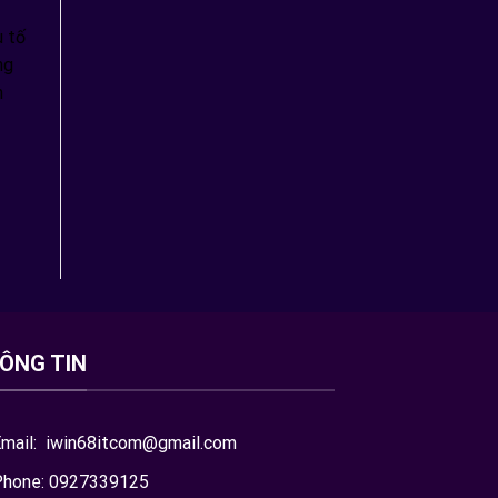
u tố
ng
n
ÔNG TIN
mail:
iwin68itcom@gmail.com
Phone: 0927339125