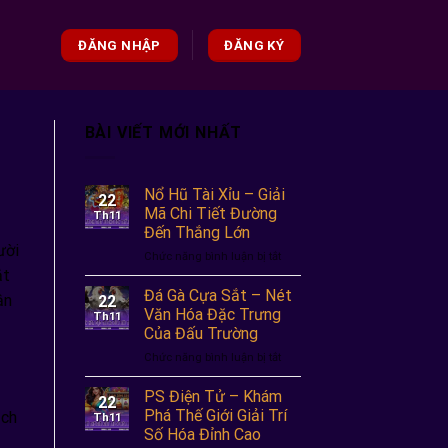
ĐĂNG NHẬP
ĐĂNG KÝ
BÀI VIẾT MỚI NHẤT
Nổ Hũ Tài Xỉu – Giải
22
Mã Chi Tiết Đường
Th11
Đến Thắng Lớn
ười
ở
Chức năng bình luận bị tắt
Nổ
ắt
Hũ
Đá Gà Cựa Sắt – Nét
ận
22
Tài
Văn Hóa Đặc Trưng
Th11
Xỉu
Của Đấu Trường
–
ở
Chức năng bình luận bị tắt
Giải
Đá
Mã
Gà
Chi
PS Điện Tử – Khám
22
Cựa
Tiết
Phá Thế Giới Giải Trí
ịch
Th11
Sắt
Đường
Số Hóa Đỉnh Cao
–
Đến