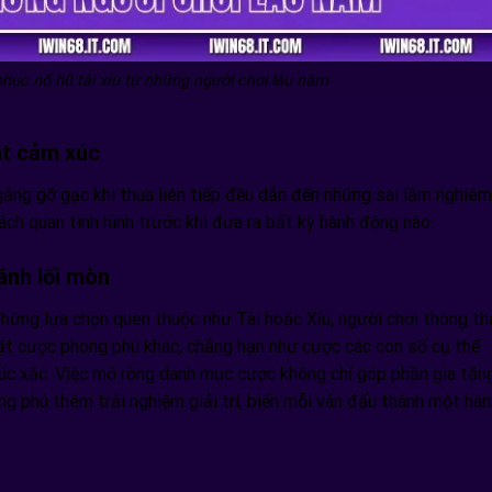
hục nổ hũ tài xỉu từ những người chơi lâu năm
át cảm xúc
gắng gỡ gạc khi thua liên tiếp đều dẫn đến những sai lầm nghiêm
hách quan tình hình trước khi đưa ra bất kỳ hành động nào.
ánh lối mòn
những lựa chọn quen thuộc như Tài hoặc Xỉu, người chơi thông th
t cược phong phú khác, chẳng hạn như cược các con số cụ thể
xúc xắc. Việc mở rộng danh mục cược không chỉ góp phần gia tăn
g phú thêm trải nghiệm giải trí, biến mỗi ván đấu thành một hàn