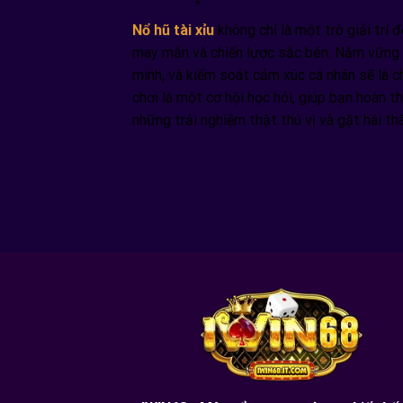
Nổ hũ tài xỉu
không chỉ là một trò giải trí 
may mắn và chiến lược sắc bén. Nắm vững c
minh, và kiểm soát cảm xúc cá nhân sẽ là c
chơi là một cơ hội học hỏi, giúp bạn hoàn 
những trải nghiệm thật thú vị và gặt hái t