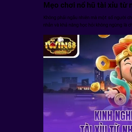
Mẹo chơi nổ hũ tài xỉu từ
Không phải ngẫu nhiên mà một số người chơi
nhẫn và khả năng học hỏi không ngừng là c