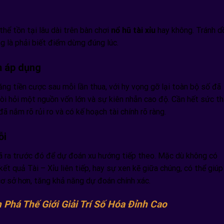
thể tồn tại lâu dài trên bàn chơi
nổ hũ tài xỉu
hay không. Tránh d
g là phải biết điểm dừng đúng lúc.
m áp dụng
ăng tiền cược sau mỗi lần thua, với hy vọng gỡ lại toàn bộ số đã
òi hỏi một nguồn vốn lớn và sự kiên nhẫn cao độ. Cần hết sức t
ã nắm rõ rủi ro và có kế hoạch tài chính rõ ràng.
ỗi
đã ra trước đó để dự đoán xu hướng tiếp theo. Mặc dù không có
kết quả Tài – Xỉu liên tiếp, hay sự xen kẽ giữa chúng, có thể giúp
ơ sở hơn, tăng khả năng dự đoán chính xác.
Phá Thế Giới Giải Trí Số Hóa Đỉnh Cao