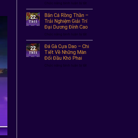
ở
Chức năng bình luận bị tắt
Nét
Thắng
PS
Văn
Lớn
Điện
Hóa
Bắn Cá Rồng Thần –
22
Tử
Đặc
Trải Nghiệm Giải Trí
Th11
–
Trưng
Đại Dương Đỉnh Cao
Khám
Của
ở
Chức năng bình luận bị tắt
Phá
Đấu
Bắn
Thế
Trường
Cá
Giới
Đá Gà Cựa Dao – Chi
22
Rồng
Giải
Tiết Về Những Màn
Th11
Thần
Trí
Đối Đầu Khó Phai
–
Số
ở
Chức năng bình luận bị tắt
Trải
Hóa
Đá
Nghiệm
Đỉnh
Gà
Giải
Cao
Cựa
Trí
Dao
Đại
–
Dương
Chi
Đỉnh
Tiết
Cao
Về
Những
Màn
Đối
Đầu
Khó