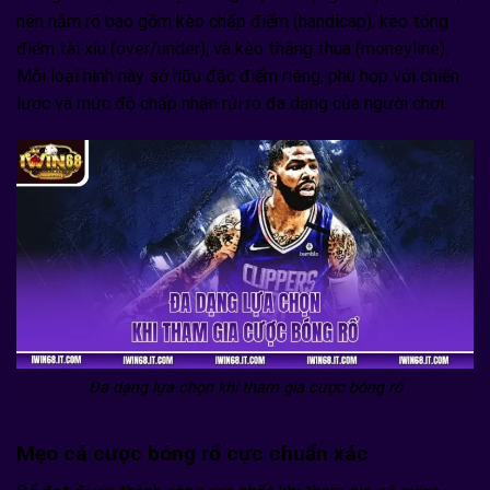
nên nắm rõ bao gồm kèo chấp điểm (handicap), kèo tổng
điểm tài xỉu (over/under), và kèo thắng thua (moneyline).
Mỗi loại hình này sở hữu đặc điểm riêng, phù hợp với chiến
lược và mức độ chấp nhận rủi ro đa dạng của người chơi.
Đa dạng lựa chọn khi tham gia cược bóng rổ
Mẹo cá cược bóng rổ cực chuẩn xác