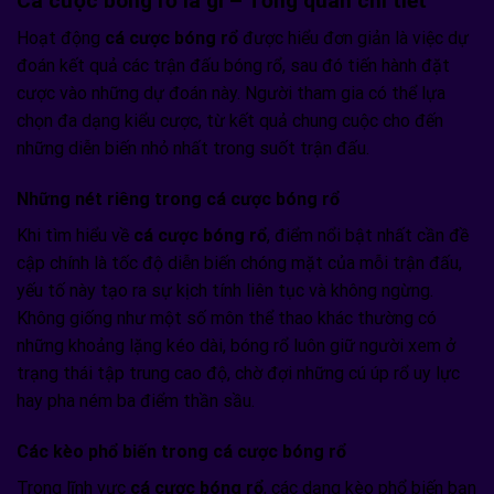
Cá cược bóng rổ là gì – Tổng quan chi tiết
Hoạt động
cá cược bóng rổ
được hiểu đơn giản là việc dự
đoán kết quả các trận đấu bóng rổ, sau đó tiến hành đặt
cược vào những dự đoán này. Người tham gia có thể lựa
chọn đa dạng kiểu cược, từ kết quả chung cuộc cho đến
những diễn biến nhỏ nhất trong suốt trận đấu.
Những nét riêng trong cá cược bóng rổ
Khi tìm hiểu về
cá cược bóng rổ
, điểm nổi bật nhất cần đề
cập chính là tốc độ diễn biến chóng mặt của mỗi trận đấu,
yếu tố này tạo ra sự kịch tính liên tục và không ngừng.
Không giống như một số môn thể thao khác thường có
những khoảng lặng kéo dài, bóng rổ luôn giữ người xem ở
trạng thái tập trung cao độ, chờ đợi những cú úp rổ uy lực
hay pha ném ba điểm thần sầu.
Các kèo phổ biến trong cá cược bóng rổ
Trong lĩnh vực
cá cược bóng rổ
, các dạng kèo phổ biến bạn