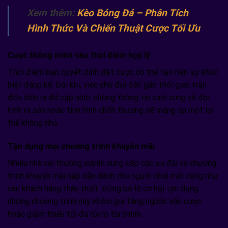
Xem thêm:
Kèo Bóng Đá – Phân Tích
Hình Thức Và Chiến Thuật Cược Tối Ưu
Cược thông minh vào thời điểm hợp lý
Thời điểm bạn quyết định đặt cược có thể tạo nên sự khác
biệt đáng kể. Đôi khi, việc chờ đợi đến gần thời gian trận
đấu diễn ra để cập nhật những thông tin cuối cùng về đội
hình ra sân hoặc tình hình chấn thương sẽ mang lại một lợi
thế không nhỏ.
Tận dụng mọi chương trình khuyến mãi
Nhiều nhà cái thường xuyên cung cấp các ưu đãi và chương
trình khuyến mãi hấp dẫn dành cho người chơi mới cũng như
các khách hàng thân thiết. Đừng bỏ lỡ cơ hội tận dụng
những chương trình này nhằm gia tăng nguồn vốn cược
hoặc giảm thiểu tối đa rủi ro tài chính.